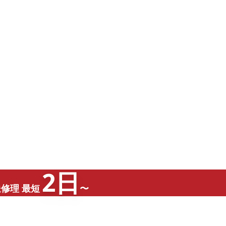
2日
修理 最短
〜