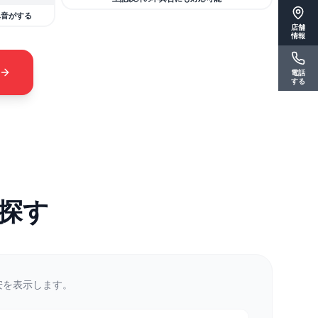
異音がする
店舗
情報
電話
する
探す
安を表示します。