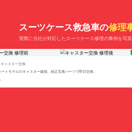
スーツケース救急車の
修理
実際に当社が対応したスーツケース修理の事例を写真
AFT
ャスター交換
トモデルのキャスター破損。純正互換パーツで即日交換。